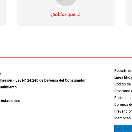
¿Sabías que...?
Reporte de
o
Línea Étic
dhesión - Ley N° 24.240 de Defensa del Consumidor
Código de 
entimiento
Programa d
Políticas 
Prestaciones
Defensa de
Prevenció
Memorias 