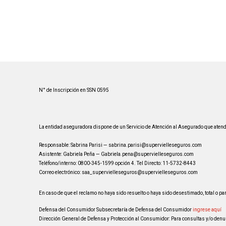
N° de Inscripción en SSN 0595
La entidad aseguradora dispone de un Servicio de Atención al Asegurado que atend
Responsable: Sabrina Parisi — sabrina.parisi@supervielleseguros.com
Asistente: Gabriela Peña — Gabriela.pena@supervielleseguros.com
Teléfono/interno: 0800-345-1599 opción 4. Tel Directo: 11-5732-8443
Correo electrónico: saa_supervielleseguros@supervielleseguros.com
En caso de que el reclamo no haya sido resuelto o haya sido desestimado, total o 
Defensa del Consumidor Subsecretaría de Defensa del Consumidor
ingrese aquí
Dirección General de Defensa y Protección al Consumidor: Para consultas y/o den