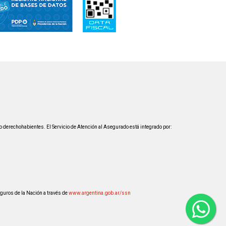
 derechohabientes. El Servicio de Atención al Asegurado está integrado por:
guros de la Nación a través de
www.argentina.gob.ar/ssn