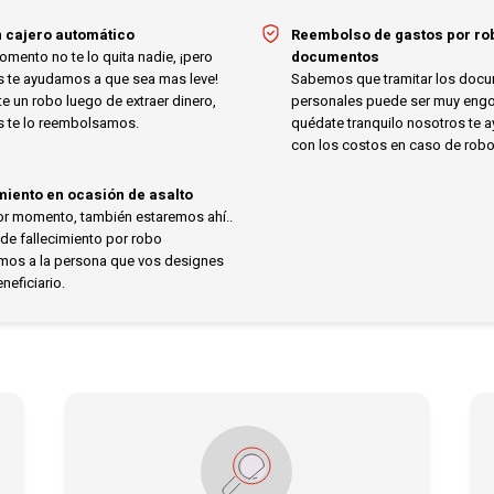
 cajero automático
Reembolso de gastos por ro
omento no te lo quita nadie, ¡pero
documentos
s te ayudamos a que sea mas leve!
Sabemos que tramitar los doc
ste un robo luego de extraer dinero,
personales puede ser muy engo
s te lo reembolsamos.
quédate tranquilo nosotros te
con los costos en caso de robo
miento en ocasión de asalto
or momento, también estaremos ahí..
de fallecimiento por robo
mos a la persona que vos designes
eficiario.