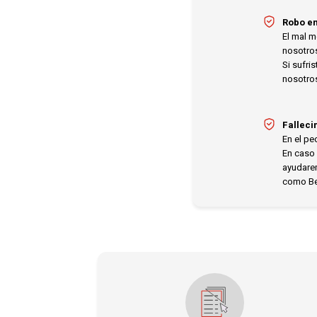
Robo en
El mal m
nosotro
Si sufri
nosotro
Falleci
En el pe
En caso 
ayudare
como Ben