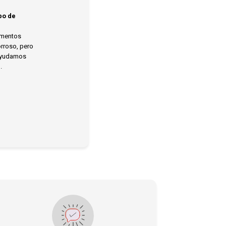
bo de
umentos
rroso, pero
 ayudamos
.