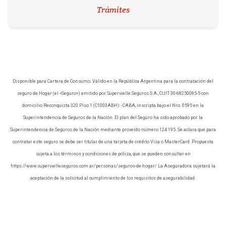
Trámites
Disponible para Cartera de Consumo. Válido en la República Argentina para la contratación del
seguro de Hogar (el «Seguro») emitido por Supervielle Seguros S.A., CUIT 30-68250085-5 con
domicilio Reconquista 320 Piso 1 (C1003ABH) - CABA, inscripta bajo el Nro. 0595 en la
Superintendencia de Seguros de la Nación. El plan del Seguro ha sido aprobado por la
Superintendencia de Seguros de la Nación mediante proveído número 124.195. Se aclara que para
contratar este seguro se debe ser titular de una tarjeta de crédito Visa o MasterCard. Propuesta
sujeta a los términos y condiciones de póliza, que se pueden consultar en
https://www.supervielleseguros.com.ar/personas/seguros-de-hogar/ La Aseguradora sujetará la
aceptación de la solicitud al cumplimiento de los requisitos de asegurabilidad.