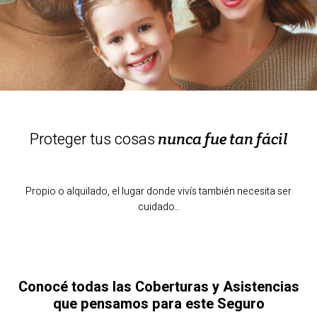
Broken Bones
Bolso Protegido
Compra Protegida
Contenido Protegido
Robo en Cajero
Portal de Autogestión
Otras dudas de Autogestión
Proteger tus cosas
nunca fue tan fácil
Propio o alquilado, el lugar donde vivís también necesita ser
cuidado..
Conocé todas las Coberturas y Asistencias
que pensamos para este Seguro