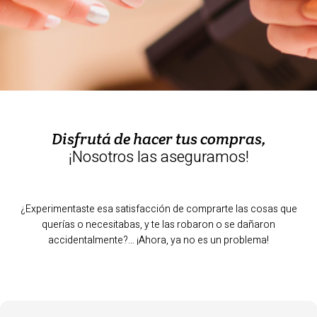
Broken Bones
Bolso Protegido
Compra Protegida
Contenido Protegido
Robo en Cajero
Portal de Autogestión
Otras dudas de Autogestión
Disfrutá de hacer tus compras,
¡Nosotros las aseguramos!
¿Experimentaste esa satisfacción de comprarte las cosas que
querías o necesitabas, y te las robaron o se dañaron
accidentalmente?… ¡Ahora, ya no es un problema!